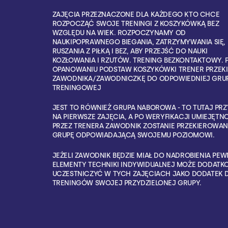
ZAJĘCIA PRZEZNACZONE DLA KAŻDEGO KTO CHCE
ROZPOCZĄĆ SWOJE TRENINGI Z KOSZYKÓWKĄ BEZ
WZGLĘDU NA WIEK. ROZPOCZYNAMY OD
NAUKIPOPRAWNEGO BIEGANIA, ZATRZYMYWANIA SIĘ,
RUSZANIA Z PIŁKĄ I BEZ, ABY PRZEJŚĆ DO NAUKI
KOZŁOWANIA I RZUTÓW. TRENING BEZKONTAKTOWY. 
OPANOWANIU PODSTAW KOSZYKÓWKI TRENER PRZEKI
ZAWODNIKA/ZAWODNICZKĘ DO ODPOWIEDNIEJ GRU
TRENINGOWEJ
JEST TO RÓWNIEŻ GRUPA NABOROWA - TO TUTAJ PR
NA PIERWSZE ZAJĘCIA, A PO WERYFIKACJI UMIEJĘTN
PRZEZ TRENERA ZAWODNIK ZOSTANIE PRZEKIEROWAN
GRUPĘ ODPOWIADAJĄCĄ SWOJEMU POZIOMOWI.
JEŻELI ZAWODNIK BĘDZIE MIAŁ DO NADROBIENIA PEW
ELEMENTY TECHNIKI INDYWIDUALNEJ MOŻE DODAT
UCZESTNICZYĆ W TYCH ZAJĘCIACH JAKO DODATEK 
TRENINGÓW SWOJEJ PRZYDZIELONEJ GRUPY.