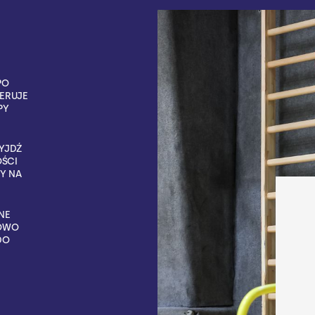
PO
ERUJE
PY
ZYJDŹ
OŚCI
Y NA
NE
KOWO
DO