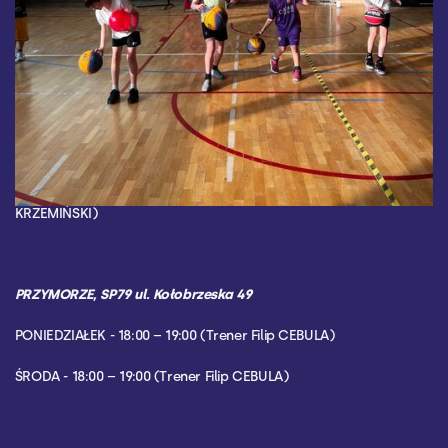
13 LAT I MŁODSI
CHEŁM, SP8 ul. Dragana 2
PONIEDZIAŁEK - 19:30-20:30 (Trener Igor PÓŁTORAK/Tymon
KRZEMIŃSKI)
CZWARTEK - 18:15-19:30 (Trener Igor PÓŁTORAK/Tymon
KRZEMIŃSKI)
PRZYMORZE, SP79 ul. Kołobrzeska 49
PONIEDZIAŁEK - 18:00 – 19:00 (Trener Filip CEBULA)
ŚRODA - 18:00 – 19:00 (Trener Filip CEBULA)