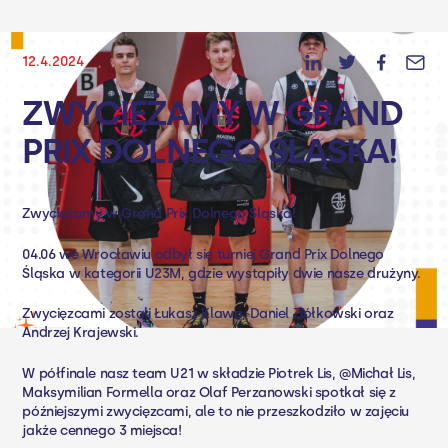
12.4.2024
ZWYCIĘŻAMY W GRAND
PRIX DOLNEGO ŚLĄSKA!
Zwyciężamy w Grand Prix Dolnego Śląska!
04.06 we Wrocławiu odbył się turniej Grand Prix Dolnego
Śląska w kategorii U23M, gdzie wystąpiły dwie nasze drużyny.
Zwycięzcami zostali Łukasz Klawa, Daniel Ziółkowski oraz
Andrzej Krajewski.
W półfinale nasz team U21 w składzie
Piotrek Lis
, @Michał Lis,
Maksymilian Formella oraz Olaf Perzanowski spotkał się z
późniejszymi zwycięzcami, ale to nie przeszkodziło w zajęciu
jakże cennego 3 miejsca!