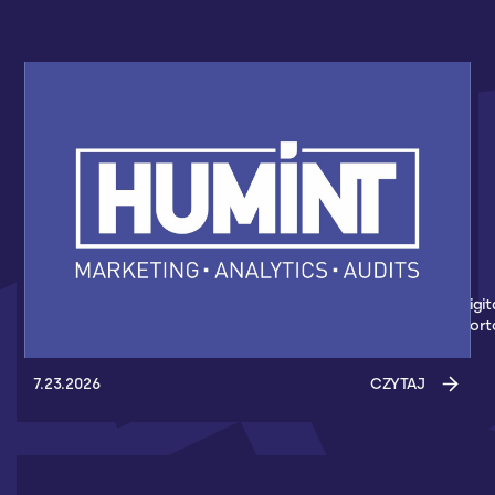
HUMINT NOWYM PARTNEREM AKADEMII
KOSZYKÓWKI 3X3
Nowym partnerem Akademii Koszykówki 3x3 został Humint Digit
Marketing - Agencja z Gdańska, która wspiera wydarzenia spor
7.23.2026
CZYTAJ