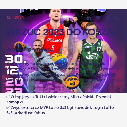
12.4.2024
WRZUĆ 2023 DO KOSZA‼️
WRZUĆ 2023 DO KOSZA‼
Zapraszamy na kolejną edycję Masters 3x3 Campu do
Warszawy w Dzielnica Wilanów, gdzie ostatni raz w tym roku
poćwiczymy wspólnie z Kacpa.online, Piotr "Coach 3x3 Red"
Renkiel oraz dwoma niezwykłymi Gośćmi specjalnymi:
✅ Olimpijczyk z Tokio i wielokrotny Mistrz Polski - Przemek
Zamojski
✅ Zwycięzca oraz MVP Lotto 3x3 Ligi, zawodnik Legia Lotto
3x3 -Arkadiusz Kobus