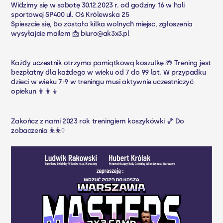
Widzimy się w sobotę 30.12.2023 r. od godziny 16 w hali
sportowej SP400 ul. Oś Królewska 25
Spieszcie się, bo zostało kilka wolnych miejsc, zgłoszenia
wysyłajcie mailem 📩 biuro@ak3x3.pl
Każdy uczestnik otrzyma pamiątkową koszulkę 🎁 Trening jest
bezpłatny dla każdego w wieku od 7 do 99 lat. W przypadku
dzieci w wieku 7-9 w treningu musi aktywnie uczestniczyć
opiekun 👨‍👩‍👦
Zakończ z nami 2023 rok treningiem koszykówki 🏀 Do
zobaczenia ⛹️⛹️‍♀️