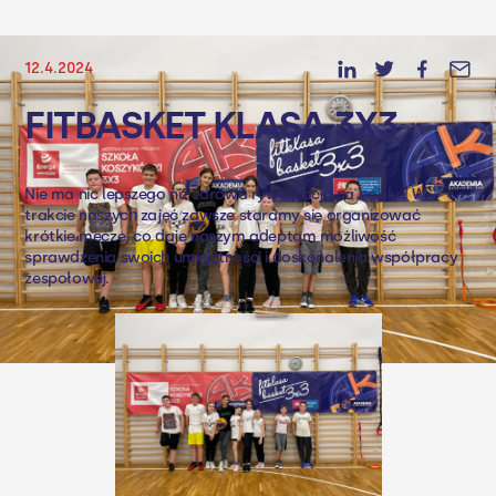
12.4.2024
FITBASKET KLASA 3X3
Nie ma nic lepszego niż zdrowa rywalizacja na boisku! W
trakcie naszych zajęć zawsze staramy się organizować
krótkie mecze, co daje naszym adeptom możliwość
sprawdzenia swoich umiejętności i doskonalenia współpracy
zespołowej.