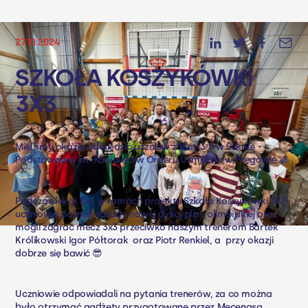
27.10.2024
SZKOŁA KOSZYKÓWKI
3X3
Mieliśmy okazję odwiedzić uczniów z klas 3-8 w Szkole
Podstawowej im. Kawalerów Orderu Uśmiechu w Pręgowie 🏀
Podczas lekcji 3x3 w ramach projektu Szkoła Koszykówki 3x3
uczniowie poznali zasady nowej dyscypliny olimpijskiej oraz
mogli zagrać mecz 3x3 przeciwko naszym trenerom Bartek
Królikowski Igor Półtorak oraz Piotr Renkiel, a przy okazji
dobrze się bawić 😎
Uczniowie odpowiadali na pytania trenerów, za co można
było otrzymać gadżety przygotowane przez Mecenasa