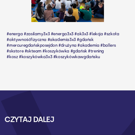
#energa #zasilamy3x3 #energa3x3 #ak3x3 #lekcja #szkoła
#aktywnośćfizyczna #akademia3x3 #gdańsk
#mercuregdańskposejdon #drużyna #akademia #ballers
#skstore #skteam #koszykówka #gdańsk #trening
#kosz #koszykówka3x3 #koszykówkawgdańsku
CZYTAJ DALEJ