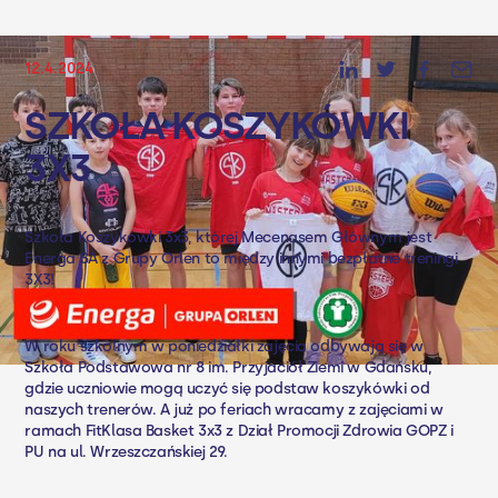
12.4.2024
SZKOŁA KOSZYKÓWKI
3X3
Szkoła Koszykówki 3x3, której Mecenasem Głównym jest
Energa SA z Grupy Orlen to między innymi bezpłatne treningi
3X3!
W roku szkolnym w poniedziałki zajęcia odbywają się w
Szkoła Podstawowa nr 8 im. Przyjaciół Ziemi w Gdańsku,
gdzie uczniowie mogą uczyć się podstaw koszykówki od
naszych trenerów. A już po feriach wracamy z zajęciami w
ramach FitKlasa Basket 3x3 z Dział Promocji Zdrowia GOPZ i
PU na ul. Wrzeszczańskiej 29.