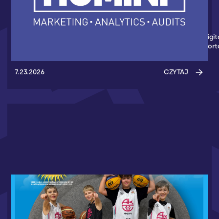
HUMINT NOWYM PARTNEREM AKADEMII
KOSZYKÓWKI 3X3
Nowym partnerem Akademii Koszykówki 3x3 został Humint Digit
Marketing - Agencja z Gdańska, która wspiera wydarzenia spor
7.23.2026
CZYTAJ