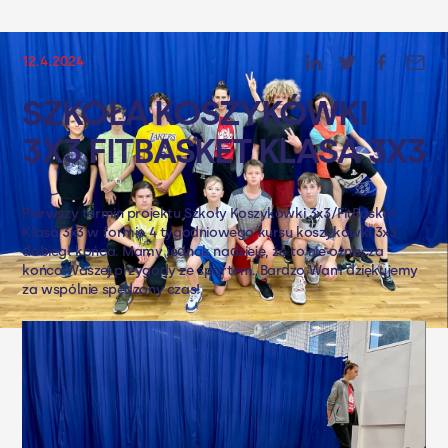
12.4.2024
SZKOŁA KOSZYKÓWKI
3X3 FITBASKET KLASA 3X3
Pierwszy termin projektu Szkoły Koszykówki 3x3/FitBasket
Klasa 3x3 w formie 4 tygodniowego kursu koszykówki 3x3
dobiegł końca. Mamy jednak nadzieję, że to nie oznacza
końca Waszej przygody ze sportem. Bardzo Wam dziękujemy
za wspólnie spędzony czas!