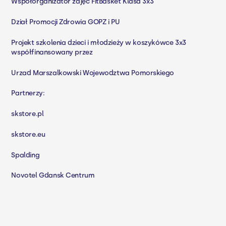
Współorganizator zajęć FitBasket Klasa 3x3
Dział Promocji Zdrowia GOPZ i PU
Projekt szkolenia dzieci i młodzieży w koszykówce 3x3
współfinansowany przez
Urzad Marszalkowski Wojewodztwa Pomorskiego
Partnerzy:
skstore.pl
skstore.eu
Spalding
Novotel Gdansk Centrum