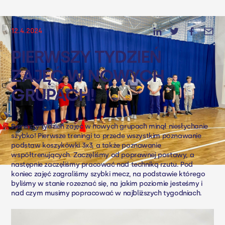
12.4.2024
PIERWSZY TYDZIEŃ
ZAJĘĆ W NOWYCH
GRUPACH!
Pierwszy tydzień zajęć w nowych grupach minął niesłychanie
szybko! Pierwsze treningi to przede wszystkim poznawanie
podstaw koszykówki 3x3, a także poznawanie
współtrenujących. Zaczęliśmy od poprawnej postawy, a
następnie zaczęliśmy pracować nad techniką rzutu. Pod
koniec zajęć zagraliśmy szybki mecz, na podstawie którego
byliśmy w stanie rozeznać się, na jakim poziomie jesteśmy i
nad czym musimy popracować w najbliższych tygodniach.