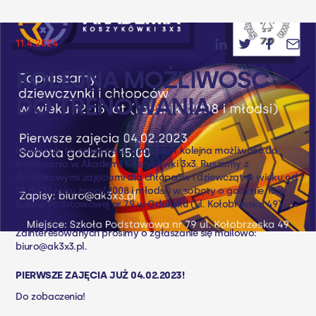
11.4.2024
KOLEJNA MOŻLIWOŚĆ
DO TRENOWANIA
Nowy rok, to nowe cele, a zarazem kolejna możliwość do
trenowania w Akademii Koszykówki 3x3. Ruszamy z
dodatkowymi zajęciami dla chłopców i dziewcząt w wieku od
12 do 15 roku życia (2008 i młodsi) w soboty o godzinie 15 w
Szkole Podstawowej nr 79 w Gdańsku (ul. Kołobrzeska 49).
Zainteresowanych prosimy o zgłaszanie się mailowo:
biuro@ak3x3.pl
.
PIERWSZE ZAJĘCIA JUŻ 04.02.2023!
Do zobaczenia!