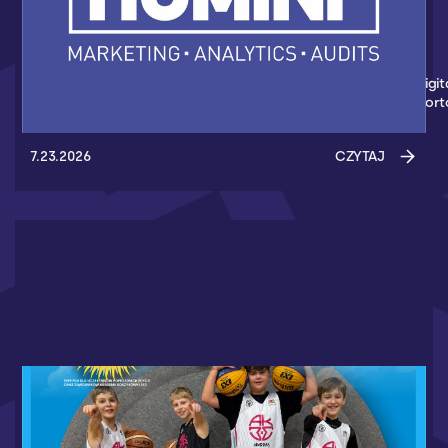
HUMINT NOWYM PARTNEREM AKADEMII
KOSZYKÓWKI 3X3
Nowym partnerem Akademii Koszykówki 3x3 został Humint Digit
Marketing - Agencja z Gdańska, która wspiera wydarzenia spor
7.23.2026
CZYTAJ