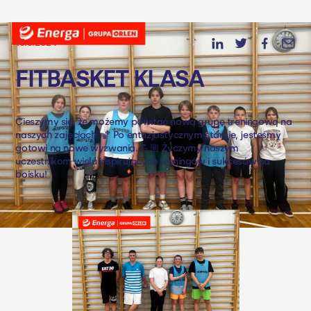
13.5.2024
FITBASKET KLASA
Cieszymy się, że możemy powitać nową grupę treningową na
naszych zajęciach! 🏀 Po entuzjastycznym starcie, jesteśmy
gotowi na nowe wyzwania. 💪🏼 Życzymy naszym
uczestnikom wielu inspirujących treningów i sukcesów na
boisku!