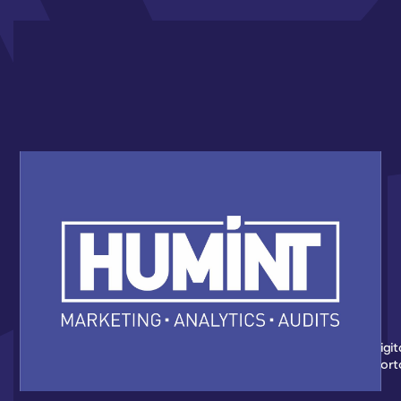
HUMINT NOWYM PARTNEREM AKADEMII
KOSZYKÓWKI 3X3
Nowym partnerem Akademii Koszykówki 3x3 został Humint Digit
Marketing - Agencja z Gdańska, która wspiera wydarzenia spor