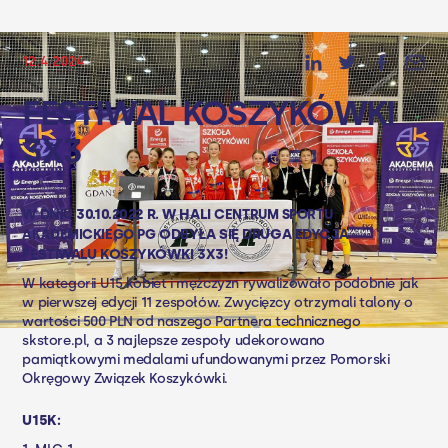
12.4.2024
FESTIWAL KOSZYKÓWKI
3X3
W DNIU 30.10.2022 R. W HALI
CENTRUM SPORTU
ODBYŁA SIĘ DRUGA EDYCJA
AKADEMICKIEGO PG
FESTIWALU KOSZYKÓWKI 3X3!
W kategorii U15 kobiet i mężczyzn rywalizowało podobnie jak
w pierwszej edycji 11 zespołów. Zwycięzcy otrzymali talony o
wartości 500 PLN od naszego Partnera technicznego
skstore.pl
, a 3 najlepsze zespoły udekorowano
pamiątkowymi medalami ufundowanymi przez
Pomorski
Okręgowy Związek Koszykówki.
U15K: