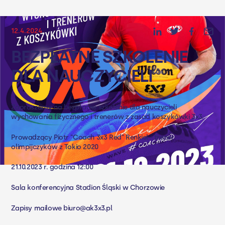
12.4.2024
BEZPŁATNE SZKOLENIE
DLA NAUCZYCIELI
Zapraszamy na bezpłatne szkolenie dla nauczycieli
wychowania fizycznego i trenerów z zasad koszykówki 3x3.
Prowadzący
Piotr "Coach 3x3 Red" Renkiel
- trener
olimpijczyków z Tokio 2020
21.10.2023 r. godzina 12:00
Sala konferencyjna
Stadion Śląski
w Chorzowie
Zapisy mailowe biuro@ak3x3.pl